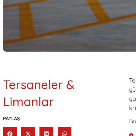
Te
Tersaneler &
yü
Limanlar
ya
kri
PAYLAŞ
Bu