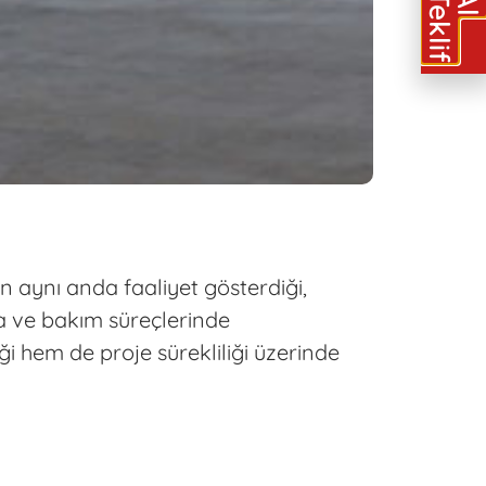
T
e
k
l
i
f
A
l
in aynı anda faaliyet gösterdiği,
şa ve bakım süreçlerinde
 hem de proje sürekliliği üzerinde