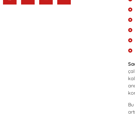
Sa
çal
kal
ana
kor
Bu 
art